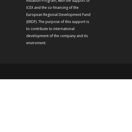
Initiation Program, with the support of
ICEX and the co-financing of the
European Regional Development Fund
(ERDF). The purpose of this support is
to contribute to international
development of the company and its
enviroment.