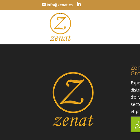
info@zenat.es
Zen
Gr
Expe
distr
d’oli
sect
et p