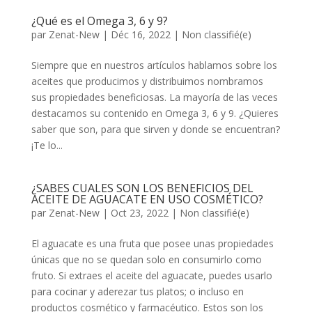
¿Qué es el Omega 3, 6 y 9?
par
Zenat-New
|
Déc 16, 2022
|
Non classifié(e)
Siempre que en nuestros artículos hablamos sobre los
aceites que producimos y distribuimos nombramos
sus propiedades beneficiosas. La mayoría de las veces
destacamos su contenido en Omega 3, 6 y 9. ¿Quieres
saber que son, para que sirven y donde se encuentran?
¡Te lo...
¿SABES CUALES SON LOS BENEFICIOS DEL
ACEITE DE AGUACATE EN USO COSMÉTICO?
par
Zenat-New
|
Oct 23, 2022
|
Non classifié(e)
El aguacate es una fruta que posee unas propiedades
únicas que no se quedan solo en consumirlo como
fruto. Si extraes el aceite del aguacate, puedes usarlo
para cocinar y aderezar tus platos; o incluso en
productos cosmético y farmacéutico. Estos son los