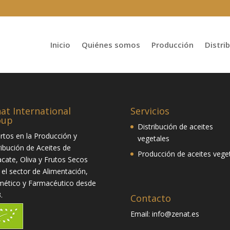
Inicio
Quiénes somos
Producción
Distri
at International
Servicios
oup
Distribución de aceites
rtos en la Producción y
vegetales
ribución de Aceites de
Producción de aceites vege
cate, Oliva y Frutos Secos
 el sector de Alimentación,
ético y Farmacéutico desde
.
Contacto
Email:
info@zenat.es