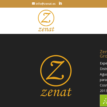
info@zenat.es
Zen
Gr
Expe
Dist
Agua
para
Cosm
2013