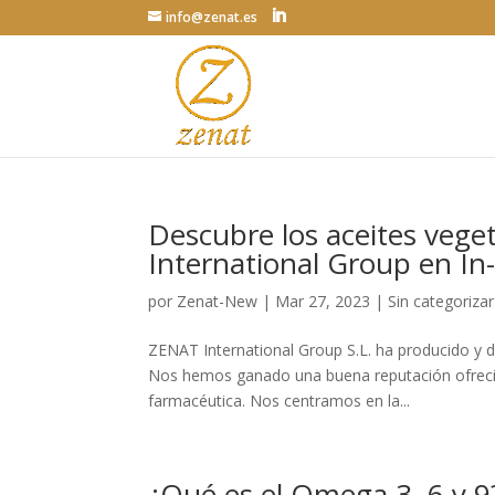
info@zenat.es
Descubre los aceites vege
International Group en In
por
Zenat-New
|
Mar 27, 2023
|
Sin categorizar
ZENAT International Group S.L. ha producido y di
Nos hemos ganado una buena reputación ofrecie
farmacéutica. Nos centramos en la...
¿Qué es el Omega 3, 6 y 9