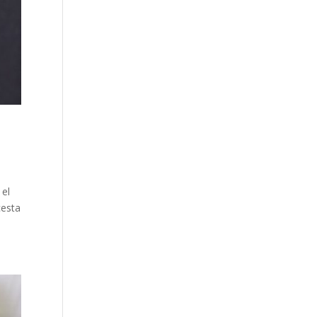
 el
cesta