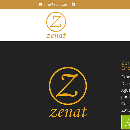
info@zenat.es
Zen
Gr
Expe
Dist
Agua
para
Cosm
2013