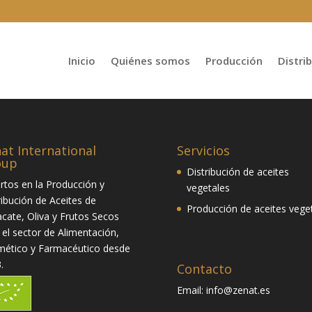
Inicio
Quiénes somos
Producción
Distri
at International
Servicios
oup
Distribución de aceites
rtos en la Producción y
vegetales
ribución de Aceites de
Producción de aceites vege
cate, Oliva y Frutos Secos
 el sector de Alimentación,
ético y Farmacéutico desde
.
Contacto
Email:
info@zenat.es