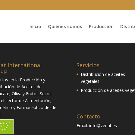
Inicio
Quiénes somos
Producción
Distri
at International
Servicios
oup
Distribución de aceites
rtos en la Producción y
vegetales
ribución de Aceites de
Producción de aceites vege
cate, Oliva y Frutos Secos
 el sector de Alimentación,
ético y Farmacéutico desde
.
Contacto
Email:
info@zenat.es