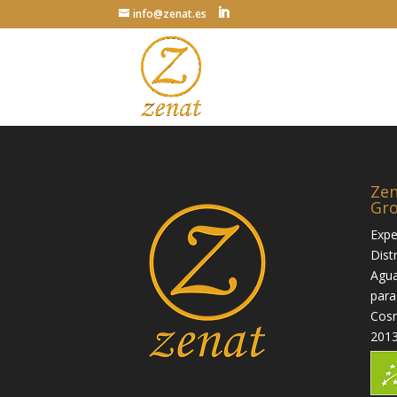
info@zenat.es
Zen
Gr
Expe
Dist
Agua
para
Cosm
2013